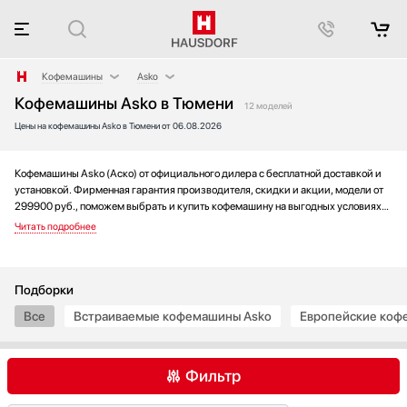
Кофемашины
Asko
Кофемашины Asko в Тюмени
Аксессуары
AEG
12 моделей
Цены на кофемашины Asko в Тюмени от 06.08.2026
Аксессуары и принадлежности
Barazza
Акустические системы
Bertazzoni
Аромастанции
BORK
Кофемашины Asko (Аско) от официального дилера с бесплатной доставкой и
установкой. Фирменная гарантия производителя, скидки и акции, модели от
Барбекю
Bosch
299900 руб., поможем выбрать и купить кофемашину на выгодных условиях
Беспроводные акустические системы
De Dietrich
без переплаты. Новинки и хиты года, отзывы покупателей и мнения
специалистов, а также фотографии, техническая документация и видео
Блендеры
DeLonghi
моделей.
Вакуумные упаковщики
Electrolux
Варочные панели
Fulgor Milano
Подборки
Варочные центры
Gaggenau
Все
Встраиваемые кофемашины Asko
Европейские коф
Вафельницы
Gorenje
Вентиляторы
Graude
Фильтр
Весы
Hyundai
Винные шкафы
Ilve