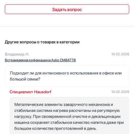
капучино — просто промыл и поставил в холодильник.
Задать вопрос
Русифицированный TFT-дисплей с сенсорным управлением
понятен, подсветка и подсказки о уровнях воды, кофе и
отработанной гущи удобны. Отдельно отмечу 6
пользовательских профилей — каждый член семьи сохранил
любимые настройки, и кнопка подогрева чашек выручает в
гости. Лёгкосъёмный заварочный узел и автоматические
Другие вопросы о товарах в категории
программы очистки упрощают обслуживание. Встроенные
размеры подошли под нишу, монтаж прошёл без сюрпризов. В
Владимир Н.
10.02.2026
сумме это практичная и функциональная техника для людей,
Встраиваемая кофемашина Asko CM8477B
которые ценят вариативность напитков и удобство в уходе!
Подходит ли для интенсивного использования в офисе или
большой семье?
Специалист Hausdorf
10.02.2026
Металлические элементы заварочного механизма и
стабильная система нагрева рассчитаны на регулярную
нагрузку. При своевременной очистке и декальцинации
машина сохраняет стабильное качество напитка даже при
большом количестве приготовлений в день.