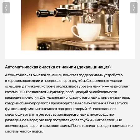
Автоматическая очистка от накипи (декальцинация)
Автоматическая очистка от накипи помогает поддерживать устройство
в хорошем состоянии и продлевает срок службы. Современные модели
оснащены датчиками, которые отслеживают уровень накипи — на дисплее
кофемашины появляется индикатор, сообщающий о необходимости
проведения очистки. Для удаления используются специальные очистители,
которые обычно продаются производителями самой техники. При запуске
функции кофемашина начинает процесс, который обычно включает
следующие этапы: в резервуар заливается специальное средство,
разведенное в воде; раствор поступает через трубки и нагревательные
элементы, растворяя и вымывая накипь. После техника проводит промывание
системы чистой водой.