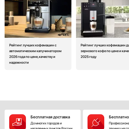
Рейтинг лучших кофемашин с
Рейтинг лучших кофемашин д
автоматическим капучинатором
зернового кофе по цене и каче
2026 года по цене, качеству и
2025 году
надежности
Бесплатная доставка
Бесплатно
До многих городов и
Профессиона
населенных пунктов России
технику на г