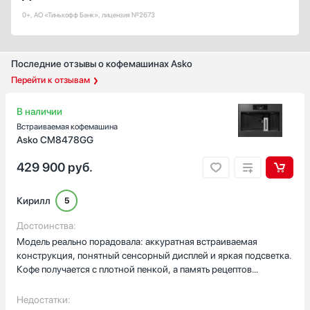
0+, АО «Тинькофф Банк», лицензия №2673
LCD
LED
Цветной
Последние отзывы о кофемашинах Asko
Показать все
Перейти к отзывам
Дизайн-линия
Базовый / Универсальный
В наличии
Городской
Встраиваемая кофемашина
Asko CM8478GG
Дизайнерский
Интеллектуальный
429 900
руб.
Классика
Показать все
Кирилл
5
Страна производства
Достоинства:
Австрия
Модель реально порадовала: аккуратная встраиваемая
Германия
конструкция, понятный сенсорный дисплей и яркая подсветка.
Кофе получается с плотной пенкой, а память рецептов
Евросоюз
экономит время утром.
Италия
Недостатки:
Китай