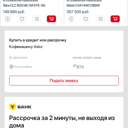
Встраиваемая кофемашина
Встраиваемая кофемашина
Чашек
Teka CLC 835 MC WHITE-SS
Miele CVA7440 OBSW
Переключателей
149 990
руб.
357 500
руб.
Дисплея
Зоны приготовления
Показать все
Купить в кредит или рассрочку
Противокапельная система
Кофемашину Asko
Есть
Элементы управления
Кнопочные
Сенсорные
Поворотные
Подать заявку
Сенсорные / поворотные
Сенсорные / кнопочные
Показать все
Дисплей
Рассрочка за 2 минуты, не выходя из
Есть
дома
TFT