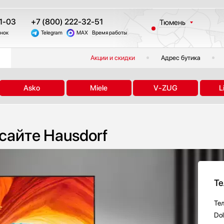
1-03
+7 (800) 222-32-51
Тюмень
онок
Telegram
MAX
Время работы
Москва
Санкт-Петербург
Акции и скидки
Адрес бутика
Казань
Краснодар
Asko
Miele
V-ZUG
L
Екатеринбург
Новосибирск
Челябинск
сайте Hausdorf
Другие регионы
Те
Те
Do