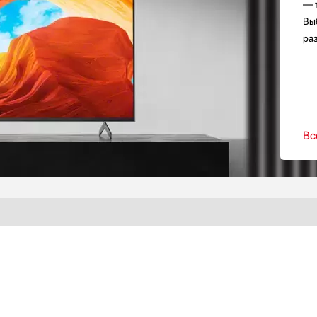
— 
Вы
ра
Вс