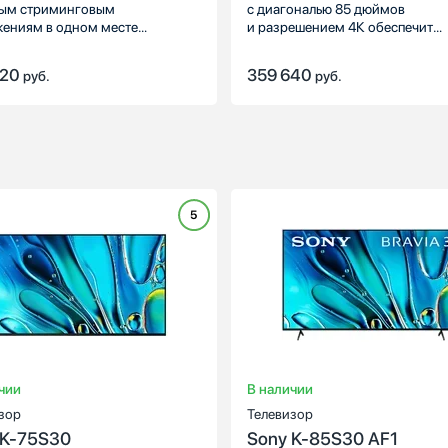
ым стриминговым
с диагональю 85 дюймов
ениям в одном месте
и разрешением 4К обеспечит
щью Google TV. А с помощью
комфортные условия для прос
 Assistant вы можете просто
телепрограмм и кинофильмов.
820
359 640
руб.
руб.
зовать голосовые команды для
 и задавания вопросов.
5
:
OLED
Тип экрана:
":
65
Диагональ, ":
черный
Цвет:
чер
, px:
3840х2160
Разрешение, px:
3840x2
16:9
Формат:
1
чии
В наличии
зор
Телевизор
 K-75S30
Sony K-85S30 AF1