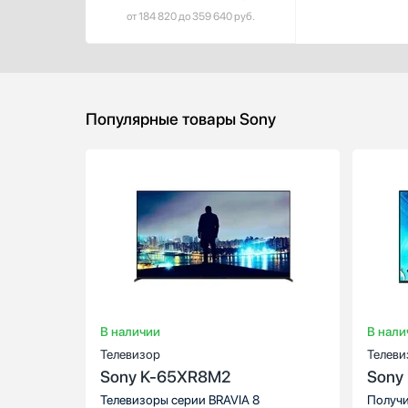
от 184 820 до 359 640 руб.
Faber
Falmec
Festivo
Fhiaba
Franke
Популярные товары Sony
Frigidaire
Fulgor Milano
Gaggenau
Gefest
Тип экрана
GENCOOL
Диагональ, 
Gorenje
Цвет:
Graude
Разрешение
Gutmann
Формат:
Haier
В наличии
В нали
Hisense
Телевизор
Телеви
Hitachi
Sony K-65XR8M2
Sony
Hyundai
Телевизоры серии BRAVIA 8
Получи
Ilve