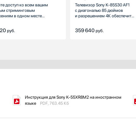
те доступ ко всем вашим
Телевизор Sony K-85S30 AF1
ым стриминговым
с диагональю 85 дюймов
ениям в одном месте
и разрешением 4К обеспечит
щью Google TV. А с помощью
комфортные условия для прос
 Assistant вы можете просто
телепрограмм и кинофильмов.
820
359 640
руб.
руб.
зовать голосовые команды для
 и задавания вопросов.
Инструкция для Sony K-55XR8M2 на иностранном
языке
PDF, 763.45 Кб