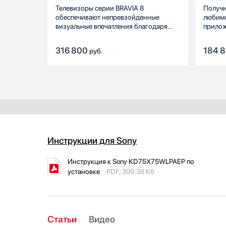
Телевизоры серии BRAVIA 8
Получи
LG
обеспечивают непревзойденные
любим
Liebherr
визуальные впечатления благодаря
прилож
мощному процессору Cognitive
с помо
Loewe
Processor XR и уникальным
Google
316 800
184 
Lofra
руб.
технологиям Sony.
исполь
поиска
Maunfeld
Maytag
MC Wine
Meyvel
Midea
Miele
Mitsubishi Electric
Инструкции для Sony
Neff
Инструкция к Sony KD75X75WLPAEP по
Nivona
установке
PDF, 399.38 Кб
NOVIS
Omoikiri
Pando
Restart
Статьи
Видео