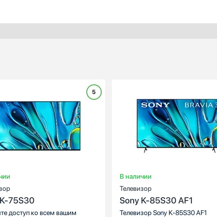
5
:
OLED
Тип экрана:
":
65
Диагональ, ":
черный
Цвет:
чер
, px:
3840х2160
Разрешение, px:
3840x2
16:9
Формат:
1
чии
В наличии
зор
Телевизор
 K-75S30
Sony K-85S30 AF1
те доступ ко всем вашим
Телевизор Sony K-85S30 AF1