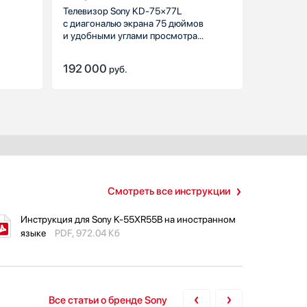
Телевизор Sony KD-75×77L
Телевизо
с диагональю экрана 75 дюймов
с диагона
и удобными углами просмотра
и удобны
мотра
обеспечит комфортный просмотр
обеспечи
телепрограмм и кинофильмов.
телепрог
192 000
257 160
руб.
Смотреть все инструкции
Инструкция для Sony K-55XR55B на иностранном
языке
PDF, 972.04 Кб
Все статьи о бренде Sony