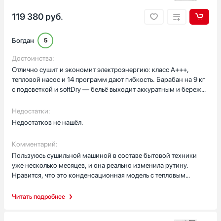
119 380
руб.
Богдан
5
Достоинства:
Отлично сушит и экономит электроэнергию: класс A+++,
тепловой насос и 14 программ дают гибкость. Барабан на 9 кг
с подсветкой и softDry — бельё выходит аккуратным и бережно
обработанным.
Недостатки:
Недостатков не нашёл.
Комментарий:
Пользуюсь сушильной машиной в составе бытовой техники
уже несколько месяцев, и она реально изменила рутину.
Нравится, что это конденсационная модель с тепловым
насосом — счёт за электричество уменьшился, а вещи не
перегреваются. На практике это значит: спортивная форма
Читать подробнее
сына после тренировки быстро свежая на программе для
спортивного белья, а деликатные рубашки — на отдельной