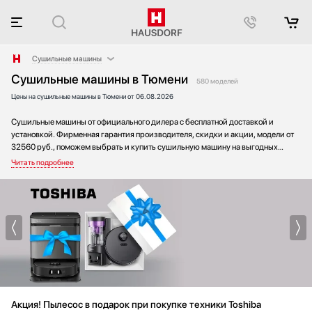
Сушильные машины
Сушильные машины в Тюмени
Аксессуары
580 моделей
Цены на сушильные машины в Тюмени от 06.08.2026
Аксессуары и принадлежности
Акустические системы
Сушильные машины от официального дилера с бесплатной доставкой и
Аромастанции
установкой. Фирменная гарантия производителя, скидки и акции, модели от
32560 руб., поможем выбрать и купить сушильную машину на выгодных
Барбекю
условиях без переплаты. Новинки и хиты года, отзывы покупателей и мнения
Беспроводные акустические системы
специалистов, а также фотографии, техническая документация и видео
моделей.
Блендеры
Вакуумные упаковщики
Варочные панели
Варочные центры
Вафельницы
Вентиляторы
Весы
Акция! Пылесос в подарок при покупке техники Toshiba
Винные шкафы