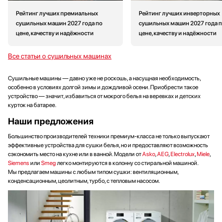
Рейтинг лучших премиальных
Рейтинг лучших инверторных
сушильных машин 2027 года по
сушильных машин 2027 года 
цене, качеству и надёжности
цене, качеству и надёжности
Все статьи о сушильных машинах
Сушильные машины — давно уже не роскошь, а насущная необходимость,
особенно в условиях долгой зимы и дождливой осени. Приобрести такое
устройство — значит, избавиться от мокрого белья на веревках и детских
курток на батарее.
Наши предложения
Большинство производителей техники премиум-класса не только выпускают
эффективные устройства для сушки белья, но и предоставляют возможность
сэкономить место на кухне или в ванной. Модели от
Asko
,
AEG
,
Electrolux
,
Miele
,
Siemens
или
Smeg
легко монтируются в колонну со стиральной машиной.
Мы предлагаем машины с любым типом сушки: вентиляционным,
конденсационным, цеолитным, турбо, с тепловым насосом.