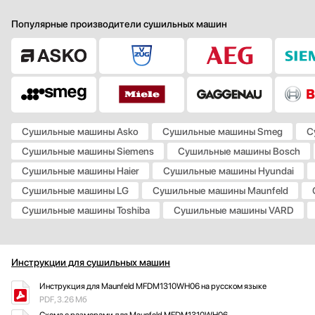
Популярные производители сушильных машин
Сушильные машины Asko
Сушильные машины Smeg
С
Сушильные машины Siemens
Сушильные машины Bosch
Сушильные машины Haier
Сушильные машины Hyundai
Сушильные машины LG
Сушильные машины Maunfeld
Сушильные машины Toshiba
Сушильные машины VARD
Инструкции для сушильных машин
Инструкция для Maunfeld MFDM1310WH06 на русском языке
PDF, 3.26 Мб
Схема с размерами для Maunfeld MFDM1310WH06