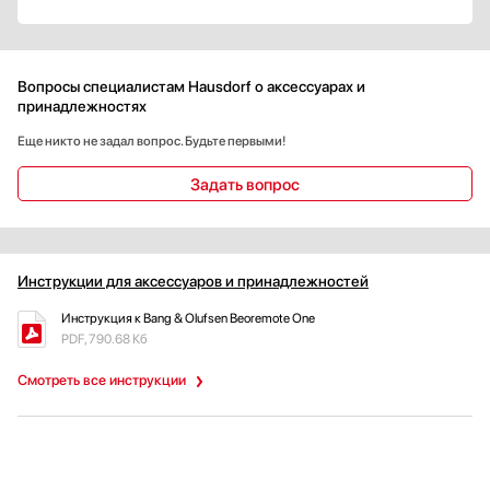
Стаканомоечные машины
Стиральные машины
Сушильные машины
Вопросы специалистам Hausdorf о аксессуарах и
принадлежностях
Телевизоры
Тостеры
Еще никто не задал вопрос. Будьте первыми!
Увлажнители воздуха
Задать вопрос
Утюги
Фены
Холодильники
Холодильное оборудование
Инструкции для аксессуаров и принадлежностей
Хьюмидоры
Инструкция к Bang & Olufsen Beoremote One
Чайники
PDF, 790.68 Кб
Смотреть все инструкции