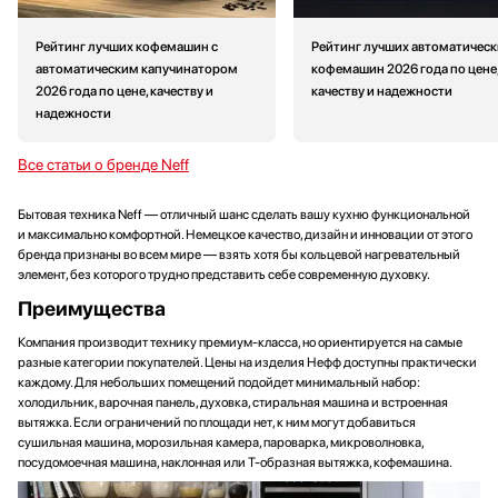
Рейтинг лучших кофемашин с
Рейтинг лучших автоматическ
автоматическим капучинатором
кофемашин 2026 года по цене
2026 года по цене, качеству и
качеству и надежности
надежности
Все статьи о бренде Neff
Бытовая техника Neff — отличный шанс сделать вашу кухню функциональной
и максимально комфортной. Немецкое качество, дизайн и инновации от этого
бренда признаны во всем мире — взять хотя бы кольцевой нагревательный
элемент, без которого трудно представить себе современную духовку.
Преимущества
Компания производит технику премиум-класса, но ориентируется на самые
разные категории покупателей. Цены на изделия Нефф доступны практически
каждому. Для небольших помещений подойдет минимальный набор:
холодильник, варочная панель, духовка, стиральная машина и встроенная
вытяжка. Если ограничений по площади нет, к ним могут добавиться
сушильная машина, морозильная камера, пароварка, микроволновка,
посудомоечная машина, наклонная или Т-образная вытяжка, кофемашина.