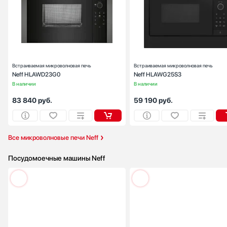
Переключатели:
сенсорные + поворотн
Встраиваемая микроволновая печь
Встраиваемая микроволновая печь
Neff HLAWD23G0
Neff HLAWG25S3
В наличии
В наличии
83 840
руб.
59 190
руб.
Все микроволновые печи Neff
Посудомоечные машины Neff
Установка :
встраиваем
Тип встраивания:
полност
Вместимость (комплектов посуды):
Ширина (см):
59