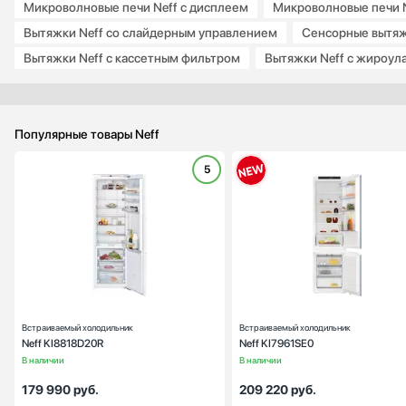
Микроволновые печи Neff с дисплеем
Микроволновые печи N
MC Wine
Вытяжки Neff со слайдерным управлением
Сенсорные вытяж
Meyvel
Вытяжки Neff с кассетным фильтром
Вытяжки Neff с жироу
Midea
Miele
Mitsubishi Electric
Популярные товары Neff
Nivona
NOVIS
5
Omoikiri
Тип:
встраиваем
Pando
Вид:
холодильник без морозильни
Restart
Ширина (см):
55
Количество камер:
Samsung
Зона свежести:
Schaub Lorenz
Высота (см):
177
Schulthess
Дверной упор:
спра
Sharp
Встраиваемый холодильник
Встраиваемый холодильник
Siemens
Neff KI8818D20R
Neff KI7961SE0
Signature Kitchen Suite
В наличии
В наличии
Smeg
179 990
руб.
209 220
руб.