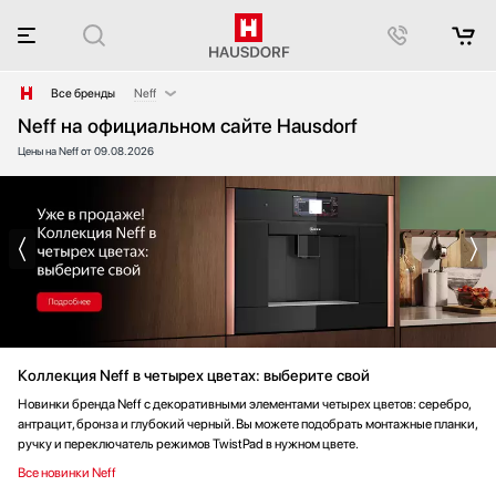
Все бренды
Neff
Neff на официальном сайте Hausdorf
AEG
Цены на Neff от 09.08.2026
Afidano
Asko
Bang & Olufsen
Barazza
Bertazzoni
Big Green Egg
Blanco
Blue Ice Professional
Коллекция Neff в четырех цветах: выберите свой
Bone Crusher
BORA
Новинки бренда Neff с декоративными элементами четырех цветов: серебро,
антрацит, бронза и глубокий черный. Вы можете подобрать монтажные планки,
BORK
ручку и переключатель режимов TwistPad в нужном цвете.
Bosch
Все новинки Neff
Brandt