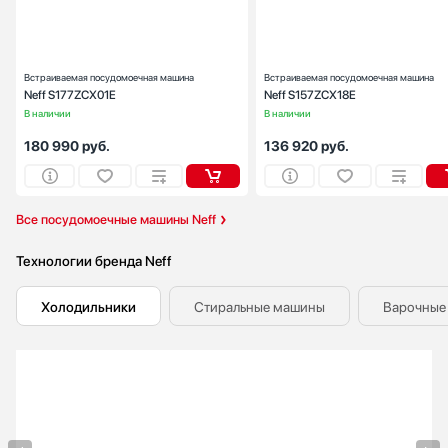
Тип сушки:
с помощью теплообменни
Уровень шума (дБ):
Встраиваемая посудомоечная машина
Встраиваемая посудомоечная машина
Neff S177ZCX01E
Neff S157ZCX18E
В наличии
В наличии
180 990
руб.
136 920
руб.
Все посудомоечные машины Neff
Технологии бренда Neff
Холодильники
Стиральные машины
Варочные