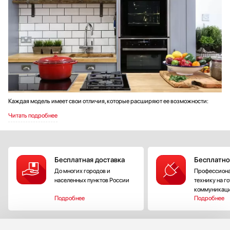
Каждая модель имеет свои отличия, которые расширяют ее возможности:
®
®
Бесплатная доставка
Бесплатно
До многих городов и
Профессиона
населенных пунктов России
технику на г
коммуникац
Подробнее
Подробнее