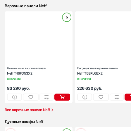
Варочные панели Neff
5
Габариты (ВхШхГ), см:
5.1x59.2x52
Цвет :
черн
Панель конфорок:
стеклокерами
Общее количество конфорок:
Независимая варочная панель
Индукционная варочная панель
Neff T46FD53X2
Neff T58PL6EX2
В наличии
В наличии
83 290
руб.
226 630
руб.
Все варочные панели Neff
Духовые шкафы Neff