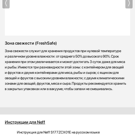
Зона свежести (FreshSafe)
Зона свежести служит для хранения продуктов при нулевой температуре
и различном уровне влажности: от среднего 50% до высокого 90%. Срок
хранения при этом увеличивается и может достигать 3 суток даже для мяса
и рыбы. Имеются три разновидности этой зоны: с контейнером для овощей
и фруктов и двумя контейнерами для мяса, рыбы и сыров; с ящиком для
овощей и фруктов с высоким уровнем влажности; с двумя климатическими
зонами для овощей, фруктов, мяса и сыра. Продукты рекомендуется хранить
в закрытых упаковках или в вакууме, чтобы запахи не смешивались.
Инструкции для Neff