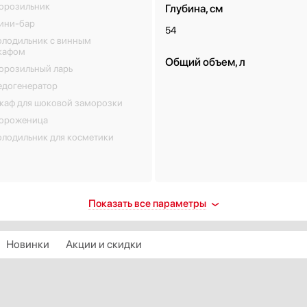
орозильник
Глубина, см
ини-бар
54
олодильник с винным
кафом
Общий объем, л
орозильный ларь
едогенератор
каф для шоковой заморозки
ороженица
олодильник для косметики
ораживание
Количество полок в холоди
Показать все параметры
дильной камеры
камере
втоматическое
3
Новинки
Акции и скидки
истема охлаждения без
разования инея (No Frost)
Количество полок на двери
олная система охлаждения без
3
разования инея (Total No
ost)