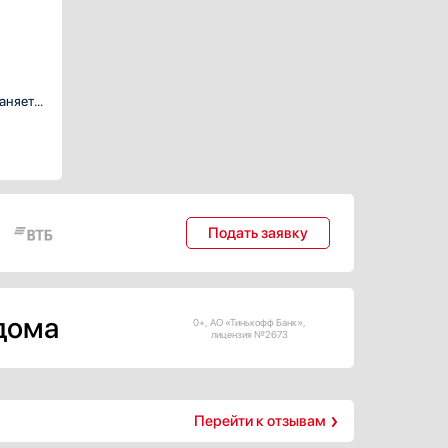
аняет
одель
я тех,
вит
Подать заявку
 дома
0+, АО «Тинькофф Банк»,
лицензия №2673
Перейти к отзывам