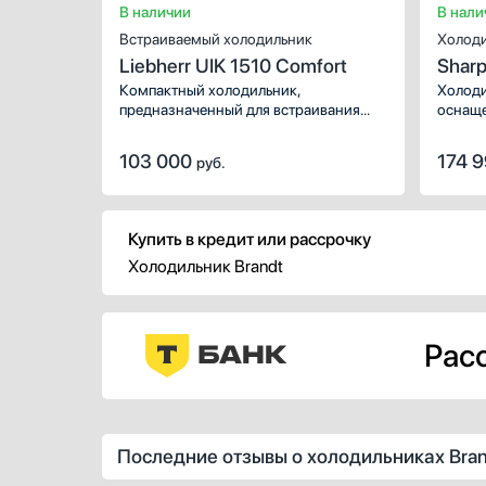
В наличии
В нали
Встраиваемый холодильник
Холод
Liebherr UIK 1510 Comfort
Shar
Компактный холодильник,
Холоди
предназначенный для встраивания
оснаще
под столешницу.
Plasma
Охлажд
103 000
174 
руб.
Купить в кредит или рассрочку
Холодильник Brandt
Расс
Последние отзывы о холодильниках Bran