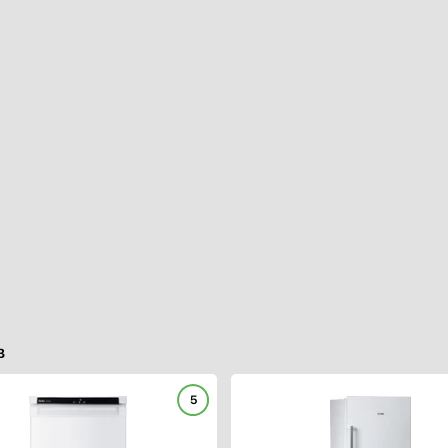
истема с уменьшенным
Количество ящиков в
разованием инея (Low Frost)
морозильной камере
истема охлаждения без инея
3
rost Free)
апельная система
Цвет корпуса
учное
Под фасад
м холодильной камеры,
Нержавеющая сталь
Белый
Серебро
ораживание
Черный
зильной камеры
Коричневый
втоматическое
Бежевый
истема замораживания без
Желтый / Оранжевый
разования инея (No Frost)
в
Синий
учное
Красный
истема с уменьшенным
5
бразованием инея
Показать все
martFrost)
Мощность замораживания, к
редотвращение примерзания