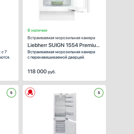
Ширина (см):
Количество камер:
Зона свежести:
Высота (см):
Дверной упор:
В наличии
французская дверь (
Встраиваемая морозильная камера
Liebherr SUIGN 1554 Premium
NoFrost
 с 7
Встраиваемая морозильная камера
аются.
с перенавешиваемой дверцей.
118 000
руб.
5
5
ХАРАКТЕРИСТИКИ
Тип:
отде
Вид:
холодильник с мо
Ширина (см):
Количество камер: