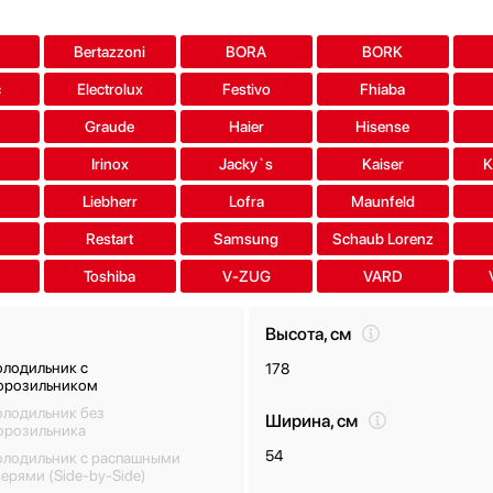
a
Bertazzoni
BORA
BORK
c
Electrolux
Festivo
Fhiaba
Graude
Haier
Hisense
Irinox
Jacky`s
Kaiser
K
Liebherr
Lofra
Maunfeld
Restart
Samsung
Schaub Lorenz
Toshiba
V-ZUG
VARD
Высота, см
олодильник с
178
орозильником
олодильник без
Ширина, см
орозильника
54
олодильник с распашными
ерями (Side-by-Side)