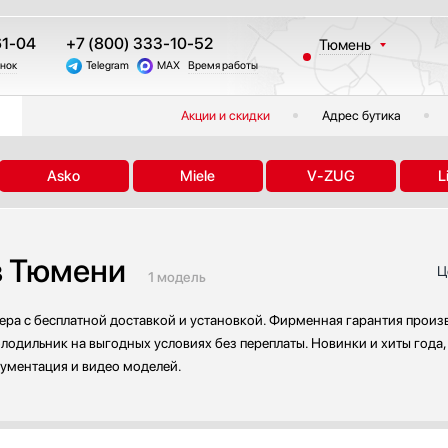
61-04
+7 (800) 333-10-52
Тюмень
онок
Telegram
MAX
Время работы
Москва
Санкт-Петербург
Акции и скидки
Адрес бутика
Казань
Краснодар
Asko
Miele
V-ZUG
L
Екатеринбург
Новосибирск
Челябинск
в Тюмени
Другие регионы
Ц
1 модель
ера с бесплатной доставкой и установкой. Фирменная гарантия произв
олодильник на выгодных условиях без переплаты. Новинки и хиты года
кументация и видео моделей.