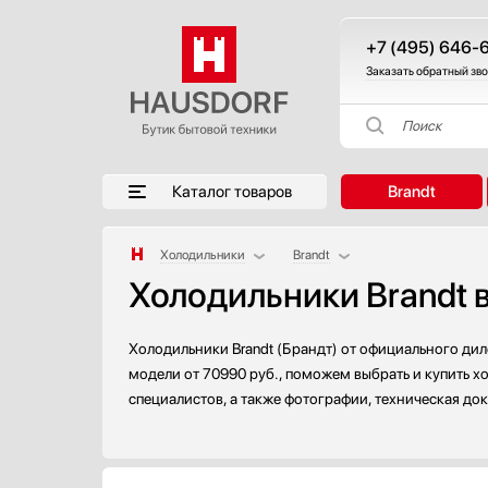
+7 (495) 646-
Заказать обратный зв
Поиск
Каталог товаров
Brandt
Холодильники
Brandt
Холодильники Brandt 
Аксессуары
AEG
Аксессуары и принадлежности
Asko
Акустические системы
Barazza
Холодильники Brandt (Брандт) от официального дил
Аромастанции
Bertazzoni
модели от 70990 руб., поможем выбрать и купить х
специалистов, а также фотографии, техническая до
Барбекю
BORA
Беспроводные акустические системы
BORK
Блендеры
Bosch
Вакуумные упаковщики
CellarPrivate