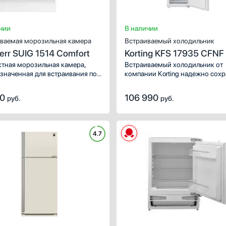
чии
В наличии
ваемая морозильная камера
Встраиваемый холодильник
err SUIG 1514 Comfort
Korting KFS 17935 CFNF
тная морозильная камера,
Встраиваемый холодильник от
значенная для встраивания под
компании Korting надежно сохр
ницу.
продукты и напитки. Данную м
легко интегрировать даже в
10
106 990
руб.
руб.
небольшую кухню. Стандартна
конфигурация подойдет больши
Количество камер: 2. Система
охлаждения: динамическая.
4.7