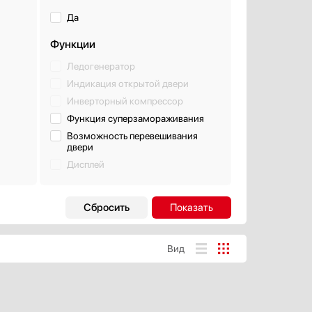
Да
Функции
Ледогенератор
Индикация открытой двери
Инверторный компрессор
Функция суперзамораживания
Возможность перевешивания
двери
Дисплей
льной
Система управления
Механическая
Электронная
Вид
Электромеханическая
Уровень шума, дБ
ХАРАКТЕРИСТИКИ
39