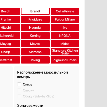
Bosch
Brandt
CellarPrivate
Franke
Frigidaire
Fulgor Milano
Hitachi
Hyundai
Ilve
itchenAid
Korting
KRONA
Maytag
Meyvel
Midea
Signature Kitchen
Sharp
Siemens
Suite
Vestfrost
Viking
Zigmund Shtain
Расположение морозильной
камеры
Снизу
Сверху
Сбоку (Side-by-Side)
Зона свежести