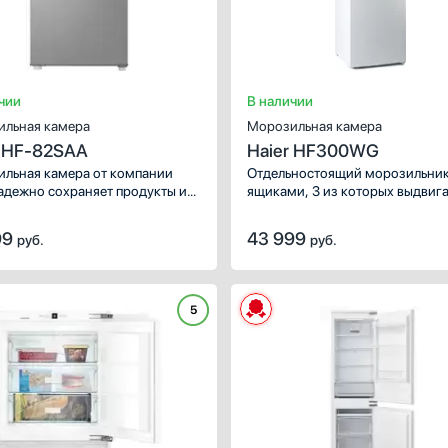
чии
В наличии
льная камера
Морозильная камера
r HF-82SAA
Haier HF300WG
льная камера от компании
Отдельностоящий морозильник
надежно сохраняет продукты и
ящиками, 3 из которых выдвиг
и. Количество камер: 1.
а охлаждения: статическая.
99
43 999
руб.
руб.
5