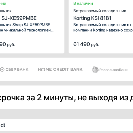
чии
В наличии
ильник
Встраиваемый холодильник
p SJ-XE59PMBE
Korting KSI 8181
льник Sharp SJ-XE59PMBE
Встраиваемый холодильник от
н уникальной технологией
компании Korting надежно сохр
cluster и Гибридной Системой
продукты и напитки. Данную м
ения.
легко интегрировать даже в
990
61 490
руб.
руб.
небольшую кухню. Отсутствие
морозильной камеры — плюс дл
кто не делает заготовки и гото
только на пару дней вперед.
Количество камер: 1. Система
охлаждения: статическая.
рочка за 2 минуты, не выходя из
dt