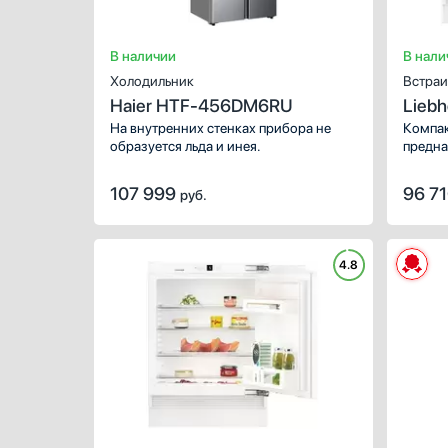
В наличии
В нали
Холодильник
Встраи
Haier HTF-456DM6RU
Liebh
На внутренних стенках прибора не
Компак
образуется льда и инея.
предна
столеш
107 999
96 7
руб.
4.8