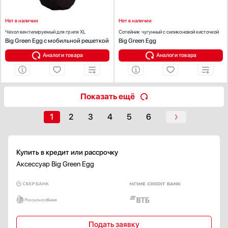
Нет в наличии
Нет в наличии
Чехол вентилируемый для гриля XL
Сотейник чугунный с силиконовой кисточкой
Big Green Egg с мобильной решеткой
Big Green Egg
Аналоги товара
Аналоги товара
Показать ещё
1
2
3
4
5
6
Купить в кредит или рассрочку
Аксессуар Big Green Egg
Подать заявку