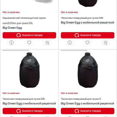
Нет в наличии
Нет в наличии
Керамический теплозащитный экран
Чехол вентилируемый для гриля MN
Big Green Egg с мобильной решеткой
convEGGtor для гриля XXL
Big Green Egg
Аналоги товара
Аналоги товара
ХАРАКТЕРИСТИКИ
ХАРАКТЕРИСТИКИ
Предназначение:
для гриля
Предназначение:
для гриля
Цвет:
черный
Цвет:
черный
Нет в наличии
Нет в наличии
Чехол вентилируемый для гриля MX
Чехол вентилируемый для гриля S
Big Green Egg с мобильной решеткой
Big Green Egg с мобильной решеткой
Аналоги товара
Аналоги товара