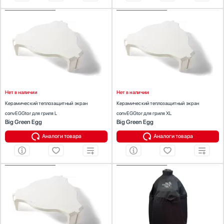
Стаканомоечные машины
ХАРАКТЕРИСТИКИ
ХАРАКТЕРИСТИКИ
Стиральные машины
Предназначение:
для гриля
Предназначение:
для гриля
Сушильные машины
Материал:
керамический
Материал:
керамический
Телевизоры
Тостеры
Увлажнители воздуха
Утюги
Нет в наличии
Нет в наличии
Фены
Керамический теплозащитный экран
Керамический теплозащитный экран
Холодильники
convEGGtor для гриля L
convEGGtor для гриля XL
Big Green Egg
Big Green Egg
Холодильное оборудование
Хьюмидоры
Аналоги товара
Аналоги товара
Чайники
ХАРАКТЕРИСТИКИ
ХАРАКТЕРИСТИКИ
Предназначение:
для гриля
Предназначение:
для гриля
Материал:
керамический
Цвет:
черный