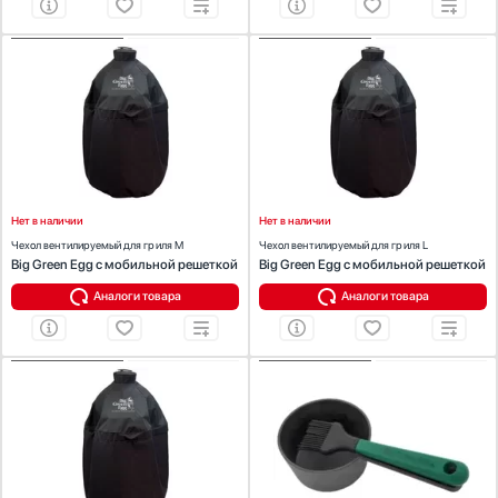
ХАРАКТЕРИСТИКИ
ХАРАКТЕРИСТИКИ
Предназначение:
для гриля
Предназначение:
для гриля
Цвет:
черный
Цвет:
черный
Нет в наличии
Нет в наличии
Чехол вентилируемый для гриля M
Чехол вентилируемый для гриля L
Big Green Egg с мобильной решеткой
Big Green Egg с мобильной решеткой
Аналоги товара
Аналоги товара
ХАРАКТЕРИСТИКИ
ХАРАКТЕРИСТИКИ
Предназначение:
для гриля
Предназначение:
для гриля
Цвет:
черный